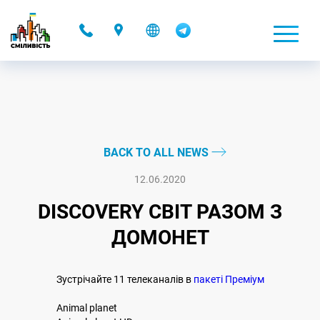
-
BACK TO ALL NEWS
12.06.2020
DISCOVERY СВІТ РАЗОМ З
ДОМОНЕТ
Зустрічайте 11 телеканалів в
пакеті Преміум
Animal planet