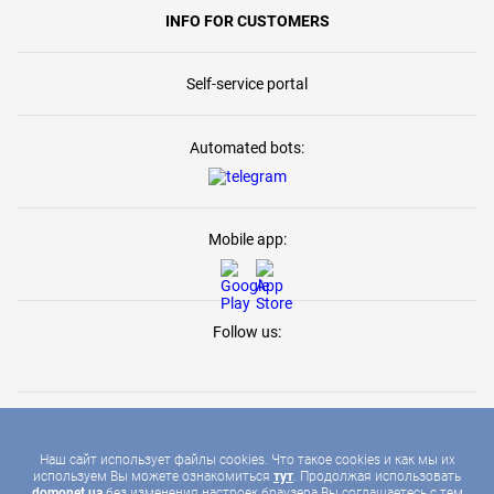
INFO FOR CUSTOMERS
Self-service portal
Automated bots:
Mobile app:
Follow us:
Наш сайт использует файлы cookies. Что такое cookies и как мы их
используем Вы можете ознакомиться
тут
. Продолжая использовать
2026 © DOMONET, ALL RIGHTS RESERVED
domonet.ua
без изменения настроек браузера Вы соглашаетесь с тем