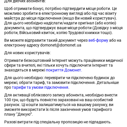
Для діючих абонентів:
Щоб отримати бонус, потрібно підтвердити місце роботи. Це
можливо зробити в електронному вигляді або під час візиту
майстра до місця підключення (якщо Ви новий користувач).
Для цього необхідно надіслати/надати оригінал (або копію)
документа, що підтверджує ваше місце роботи (Довідку з місця
роботи, Військовий квиток, копію Трудової книжки тощо).
Ви можете відправити такий документ через
веб-форму
або на
електронну адресу domonet@domonet.ua
Для нових користувачів:
Отримати безкоштовний Інтернет можуть працівники медичної
сфери та вчителі, які тільки хочуть підключити Інтернет та
знаходяться в мережі
покриття Домонет.
Для цього необхідно: перевірити чи підключено будинок до
мережі, обрати тариф, та замовити підключення. Детальніше
про
тарифи та умови підключення.
Для активації облікового запису абонента, необхідно внести
100 грн, що будуть повністю зараховані на ваш особистий
рахунок. Ці кошти залишатимуться на вашому рахунку, ви
зможете використати їх після закінчення умов тарифного
плану “Дякую”.
Разові витрати під спеціальну пропозицію не підпадають.