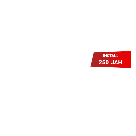
грн/міс УВЕСЬ цей рік до 01.01.2027
року!
INSTALL
250 UAH
Легкий Старт
Легендарне підключення за
зниженою вартістю повертається.
Без додаткових передплат.
Пропозиція обмежена - поспішай