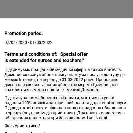
Promotion period:
07/04/2020 - 01/03/2022
Terms and conditions of: "Special offer
is extended for nurses and teachers!"
Підтримуємо працівників медичної сфери, а також вчителів.
Домонет скасовує абонентську оплату за послуги доступу до
мережі Інтернет, на період до 01.03.2022 року. Пропозиція
дійсна для діючих та нових абонентів мережі Домонет, які
знаходяться в межах покриття мережі Домонет.
Під скасуванням абонентської оплати, мається на увазі
надання 100% знижки на тарифний план та додаткові послуги .
Під додаткові послуги підпадає поняття, надання обладнання
в оренду (роутери. медіа приставки). Для нових користувачів
обладнання надається при його наявності на складі.
Як скористатись ?