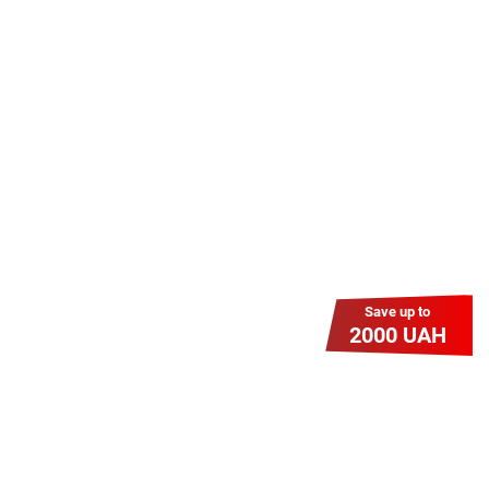
Даруємо УСІМ додаткові
місяці Інтернету!
Бажаєш заощадити та отримати
знижку? Оплати домашній Інтернет
наперед. Ми подаруємо тобі
додаткові місяці.
Save up to
2000 UAH
Гіга Гривня v 2.0
Мабуть, це наша наймасштабніша
акція для нових підключень!
Платіть разово за підключення, і
користуйтесь Гігабітом всього за 1