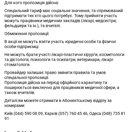
Для кого пропозиція дійсна:
Спеціальний тариф має соціальне значення, та спрямований
підтримати тих хто цього потребує. Тому прийняти участь
можуть працівники медичних закладів (лікарі, медсестри,
фельдшери та ін.), та вчителі.
Обмеження пропозиції:
В акції не можуть взяти участь юридичні особи та фізичні
особи-підприємці.
Не можуть брати участі лікарі-пластичні хірурги, косметологи
та дієтологи, психологи та психіатри, ветеринари, лікарі-
стоматологи.
Провайдер залишає право змінити правила та умов
спеціальної пропозиції.
Пропозиція дійсна на період офіційного карантину та
поширюється виключно для працівників медичної сфери, а
також вчителів.
Деталі ви можете отримати в Абонентському відділу за
номерами:
Київ (044) 590 08 09, Харків (057) 760 45 46, Одеса (048) 735 81
91