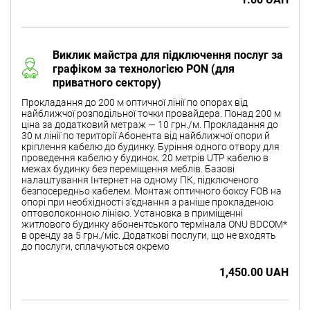
Виклик майстра для підключення послуг за
графіком за технологією PON (для
приватного сектору)
Прокладання до 200 м оптичної лінії по опорах від
найближчої розподільної точки провайдера. Понад 200 м
ціна за додатковий метраж — 10 грн./м. Прокладання до
30 м лінії по території Абонента від найближчої опори й
кріплення кабелю до будинку. Буріння одного отвору для
проведення кабелю у будинок. 20 метрів UTP кабелю в
межах будинку без переміщення меблів. Базові
налаштування Інтернет на одному ПК, підключеного
безпосередньо кабелем. Монтаж оптичного боксу FOB на
опорі при необхідності з'єднання з раніше прокладеною
оптоволоконною лінією. Установка в приміщенні
житлового будинку абонентського термінала ONU BDCOM*
в оренду за 5 грн./міс. Додаткові послуги, що не входять
до послуги, сплачуються окремо
1,450.00 UAH