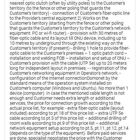
nearest optic clutch (often by utility poles) to the Customer's
territory (to the fence or other poling that guards the
Customer's territory) - connection of Customer's fiber-optic line
to the Provider's central equipment 2) Works on the
Customer's territory (starting from the fence or other poling
that guards the Customer's territory to the Customer's network
equipment: PC or wi-fi router): - provision with 30 metres of
fiber-optic cable and its layout till ONU device, including up to
10 metres by underground through the existing way on the
Customer's territory (if present) - drilling 1 hole to provide fiber-
optic cable to the Customer’s premises – 1 optic patch cord –
installation and welding FOB – installation and setup of ONU –
Customer’s provision with the cable (UTP 5e) up to 20 meters
long for independent layout in premises; - - registration of the
Customer's networking equipment in Operator's network; -
configuration of the Internet connectionDomonet by the
standard means of the operation system installed on
Customer's computer (Windows and Ubuntu). No more than 1
device (computer). In case the mentioned cable length is not
enough and Customer needs extra length or additional
services, the price for connection growth according to the
actual price list, for example: - extra fiber-optic cable (layout
included) according to pt.18 of this price list – extra UTP 5e
cable according to pt.3 of this price list – additional drilling of
room walls according to pt.9 of this price list – additional
network equipment setup according to pt.5, pt.11, pt.12, pt.14
(depends on the type of the equipment). Before paid services
are done, specialist negotiates the price with the Customer