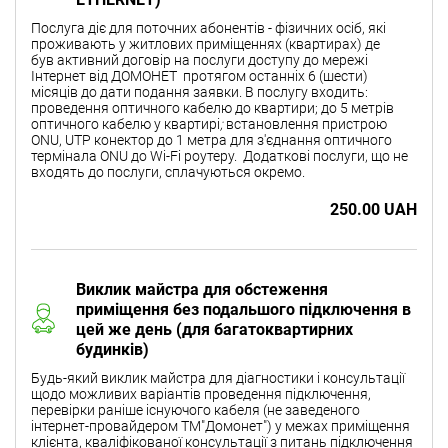
Послуга діє для поточних абонентів - фізичних осіб, які
проживають у житлових приміщеннях (квартирах) де
був активний договір на послуги доступу до мережі
Інтернет від ДОМОНЕТ протягом останніх 6 (шести)
місяців до дати подання заявки. В послугу входить:
проведення оптичного кабелю до квартири; до 5 метрів
оптичного кабелю у квартирі
;
встановлення пристрою
ONU, UTP конектор до 1 метра для з'єднання оптичного
термінала ONU до Wi-Fi роутеру.
Додаткові послуги, що не
входять до послуги, сплачуються окремо.
250.00 UAH
Виклик майстра для обстеження
приміщення без подальшого підключення в
цей же день (для багатоквартирних
будинків)
Будь-який виклик майстра для діагностики і консультації
щодо можливих варіантів проведення підключення,
перевірки раніше існуючого кабеля (не заведеного
інтернет-провайдером ТМ"Домонет") у межах приміщення
клієнта, кваліфікованої консультації з питань підключення