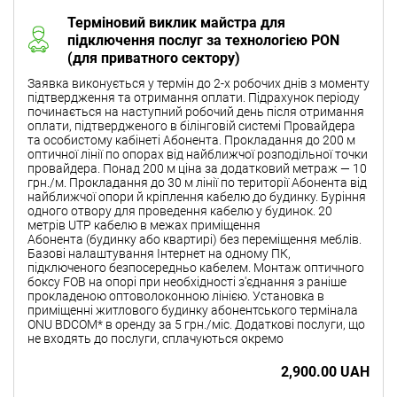
Терміновий виклик майстра для
підключення послуг за технологією PON
(для приватного сектору)
Заявка виконується у термін до 2-х робочих днів з моменту
підтвердження та отримання оплати. Підрахунок періоду
починається на наступний робочий день після отримання
оплати, підтвердженого в білінговій системі Провайдера
та особистому кабінеті Абонента. Прокладання до 200 м
оптичної лінії по опорах від найближчої розподільної точки
провайдера. Понад 200 м ціна за додатковий метраж — 10
грн./м. Прокладання до 30 м лінії по території Абонента від
найближчої опори й кріплення кабелю до будинку. Буріння
одного отвору для проведення кабелю у будинок. 20
метрів UTP кабелю в межах приміщення
Абонента (будинку або квартирі) без переміщення меблів.
Базові налаштування Інтернет на одному ПК,
підключеного безпосередньо кабелем. Монтаж оптичного
боксу FOB на опорі при необхідності з'єднання з раніше
прокладеною оптоволоконною лінією. Установка в
приміщенні житлового будинку абонентського термінала
ONU BDCOM* в оренду за 5 грн./міс. Додаткові послуги, що
не входять до послуги, сплачуються окремо
2,900.00 UAH