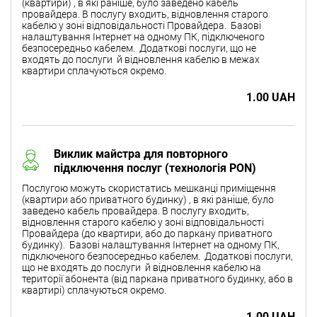
(квартири) , в які раніше, було заведено кабель
провайдера. В послугу входить, відновлення старого
кабелю у зоні відповідальності Провайдера. Базові
налаштування Інтернет на одному ПК, підключеного
безпосередньо кабелем. Додаткові послуги, що не
входять до послуги й відновлення кабелю в межах
квартири сплачуються окремо.
1.00 UAH
Виклик майстра для повторного
підключення послуг (технологія PON)
Послугою можуть скористатись мешканці приміщення
(квартири або приватного будинку) , в які раніше, було
заведено кабель провайдера. В послугу входить,
відновлення старого кабелю у зоні відповідальності
Провайдера (до квартири, або до паркану приватного
будинку). Базові налаштування Інтернет на одному ПК,
підключеного безпосередньо кабелем. Додаткові послуги,
що не входять до послуги й відновлення кабелю на
території абонента (від паркана приватного будинку, або в
квартирі) сплачуються окремо.
1.00 UAH