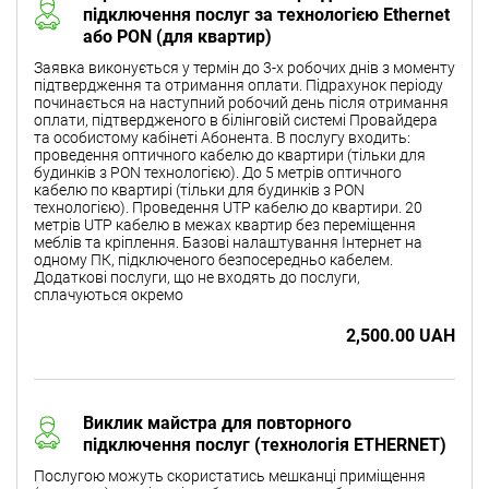
підключення послуг за технологією Ethernet
або PON (для квартир)
Заявка виконується у термін до 3-х робочих днів з моменту
підтвердження та отримання оплати. Підрахунок періоду
починається на наступний робочий день після отримання
оплати, підтвердженого в білінговій системі Провайдера
та особистому кабінеті Абонента. В послугу входить:
проведення оптичного кабелю до квартири (тільки для
будинків з PON технологією). До 5 метрів оптичного
кабелю по квартирі (тільки для будинків з PON
технологією). Проведення UTP кабелю до квартири. 20
метрів UTP кабелю в межах квартир без переміщення
меблів та кріплення. Базові налаштування Інтернет на
одному ПК, підключеного безпосередньо кабелем.
Додаткові послуги, що не входять до послуги,
сплачуються окремо
2,500.00 UAH
Виклик майстра для повторного
підключення послуг (технологія ETHERNET)
Послугою можуть скористатись мешканці приміщення