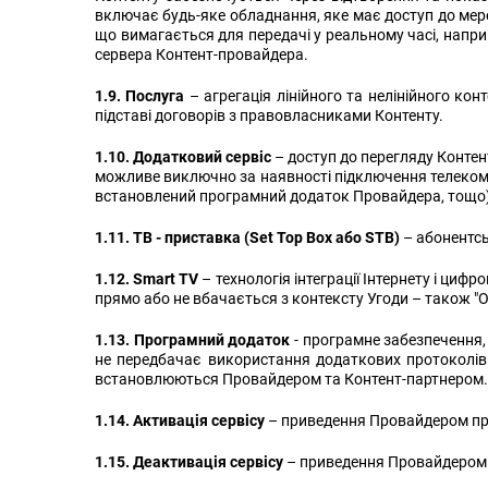
включає будь-яке обладнання, яке має доступ до мереж
що вимагається для передачі у реальному часі, наприк
сервера Контент-провайдера.
1.9. Послуга
– агрегація лінійного та нелінійного ко
підставі договорів з правовласниками Контенту.
1.10. Додатковий сервіс
– доступ до перегляду Конте
можливе виключно за наявності підключення телекому
встановлений програмний додаток Провайдера, тощо) 
1.11. ТВ - приставка (Set Top Box або STB)
– абонентсь
1.12. Smart TV
– технологія інтеграції Інтернету і циф
прямо або не вбачається з контексту Угоди – також "
1.13. Програмний додаток
- програмне забезпечення,
не передбачає використання додаткових протоколів д
встановлюються Провайдером та Контент-партнером.
1.14. Активація сервісу
– приведення Провайдером про
1.15. Деактивація сервісу
– приведення Провайдером т