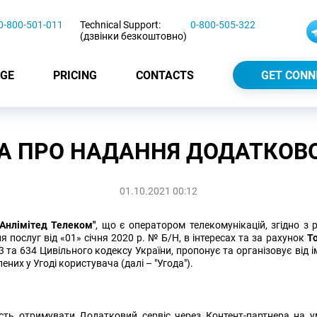
0-800-501-011
Technical Support:
0-800-505-322
(дзвінки безкоштовно)
GE
PRICING
CONTACTS
GET CONN
А ПРО НАДАННЯ ДОДАТКОВО
01.10.2021 00:12
нлімітед Телеком"
, що є оператором телекомунікацій, згідно з
я послуг від «01» січня 2020 р. № Б/Н, в інтересах та за рахунок
Т
 та 634 Цивільного кодексу України, пропонує та організовує від 
них у Угоді користувача (далі – "Угода").
сть отримувати Додатковий сервіс через Контент-партнера на ум