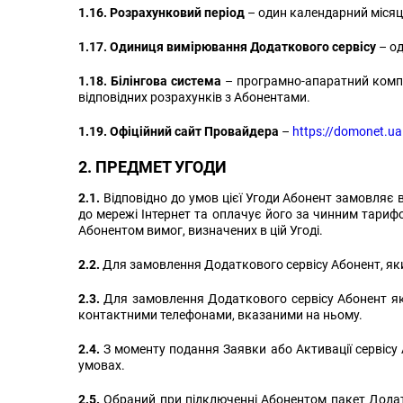
1.16. Розрахунковий період
– один календарний місяц
1.17. Одиниця вимірювання Додаткового сервісу
– од
1.18. Білінгова система
– програмно-апаратний компл
відповідних розрахунків з Абонентами.
1.19. Офіційний сайт Провайдера
–
https://domonet.ua
2. ПРЕДМЕТ УГОДИ
2.1.
Відповідно до умов цієї Угоди Абонент замовляє 
до мережі Інтернет та оплачує його за чинним тари
Абонентом вимог, визначених в цій Угоді.
2.2.
Для замовлення Додаткового сервісу Абонент, яки
2.3.
Для замовлення Додаткового сервісу Абонент яки
контактними телефонами, вказаними на ньому.
2.4.
З моменту подання Заявки або Активації сервісу 
умовах.
2.5.
Обраний при підключенні Абонентом пакет Додатко