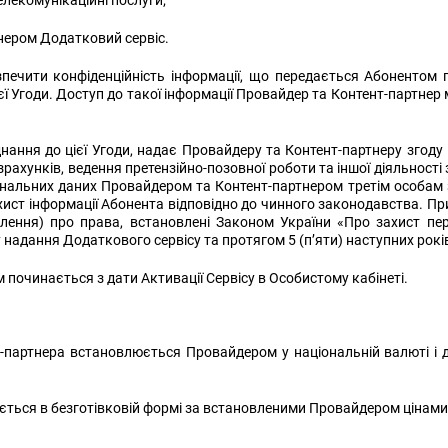
лекомунікаційні послуги;
нером Додатковий сервіс.
ечити конфіденційність інформації, що передається Абонентом під
єї Угоди. Доступ до такої інформації Провайдер та Контент-партне
нання до цієї Угоди, надає Провайдеру та Контент-партнеру згоду
рахунків, ведення претензійно-позовної роботи та іншої діяльності
рсональних даних Провайдером та Контент-партнером третім особа
ист інформації Абонента відповідно до чинного законодавства. При
лення) про права, встановлені Законом України «Про захист пе
надання Додаткового сервісу та протягом 5 (п’яти) наступних рокі
починається з дати Активації Сервісу в Особистому кабінеті.
-партнера встановлюється Провайдером у національній валюті і д
ється в безготівковій формі за встановленими Провайдером цінами,