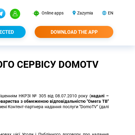
Online apps
Zazymia
EN
ECTED
DOWNLOAD THE APP
ГО СЕРВІСУ DOMOTV
 рішенням НКРЗІ № 305 від 08.07.2010 року (
надалі –
овариства з обмеженою відповідальністю "Омега ТВ"
імені Контент-партнера надання послуги "DomoTV" (далі
овах цієї Угоди і Публічного договору про надання