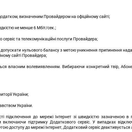
датком, визначеним Провайдером на офіційному сайті;
кістю не менше 6 Мбіт/сек.;
сервіс та телекомунікаційні послуги Провайдера;
е допускати нульового балансу з метою уникнення припинення нада
ійному сайті Провайдера;
ться власним волевиявленням. Вибираючи конкретний твір, Абон
торії України;
авством України.
і підключення до мережі Інтернет зі швидкістю зазначеною в п.
м включаючи підтримку Додаткового сервіс. У випадках відклю
угою доступу до мережі Інтернет, Додатковий сервіс деактивується