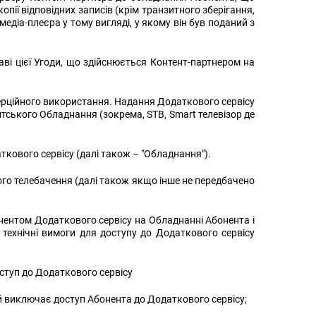
пії відповідних записів (крім транзитного зберігання,
едіа-плеєра у тому вигляді, у якому він був поданий з
аві цієї Угоди, що здійснюється Контент-партнером на
ерційного використання. Надання Додаткового сервісу
ського Обладнання (зокрема, STB, Smart телевізор де
ового сервісу (далі також – "Обладнання").
ового телебачення (далі також якщо інше не передбачено
ентом Додаткового сервісу на Обладнанні Абонента і
 технічні вимоги для доступу до Додаткового сервісу
ступ до Додаткового сервісу
 виключає доступ Абонента до Додаткового сервісу;