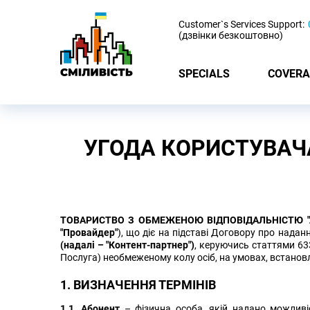
-
Customer`s Services Support:
(дзвінки безкоштовно)
SPECIALS
COVERA
УГОДА КОРИСТУВАЧ
ТОВАРИСТВО З ОБМЕЖЕНОЮ ВІДПОВІДАЛЬНІСТЮ "А
"Провайдер"
), що діє на підставі Договору про наданн
(надалі – "Контент-партнер")
, керуючись статтями 633
Послуга) необмеженому колу осіб, на умовах, встановле
1. ВИЗНАЧЕННЯ ТЕРМІНІВ
1.1. Абонент
– фізична особа, якій надано можливі