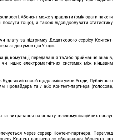
можливості, Абонент може управляти (змінювати пакети
 послуги тощо), а також відслідковувати статистику
и плату за підтримку Додаткового сервісу Контент-
ра згідно умов цієї Угоди.
ації, комутації, передавання та/або приймання знаків,
х чи інших електромагнітних системах між кінцевим
 будь-який спосіб щодо зміни умов Угоди, Публічного
ям Провайдера та / або Контент-партнера (голосове,
 та витрачання на оплату телекомунікаційних послуг
езпечується через сервер Контент-партнера. Перегляд
серверу Контент-партнера до обладнання Абонента, що