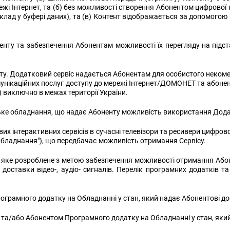
і Інтернет, та (б) без можливості створення Абонентом цифрової ко
лад у буфері даних), та (в) Контент відображається за допомогою м
нтенту та забезпечення Абонентам можливості їх перегляду на підст
нту. Додатковий сервіс надається Абонентам для особистого неком
нікаційних послуг доступу до мережі Інтернет/ДОМОНЕТ та абонент
виключно в межах території України.
ке обладнання, що надає Абоненту можливість використання Додатк
рових інтерактивних сервісів в сучасні телевізори та ресивери цифр
Обладнання"), що передбачає можливість отримання Сервісу.
 яке розроблене з метою забезпечення можливості отримання Абон
оставки відео-, аудіо- сигналів. Перелік програмних додатків та
грамного додатку на Обладнанні у стан, який надає Абонентові до
а/або Абонентом Програмного додатку на Обладнанні у стан, який