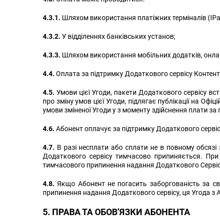
4.3.1.
Шляхом використання платіжних терміналів (IPay, E
4.3.2.
У відділеннях банківських установ;
4.3.3.
Шляхом використання мобільних додатків, онлай
4.4.
Оплата за підтримку Додаткового сервісу Контен
4.5.
Умови цієї Угоди, пакети Додаткового сервісу 
про зміну умов цієї Угоди, підлягає публікації на Оф
умови зміненої Угоди у з моменту здійснення плати за
4.6.
Абонент оплачує за підтримку Додаткового сервіс
4.7.
В разі несплати або сплати не в повному обсязі
Додаткового сервісу тимчасово припиняється. При
тимчасового припинення надання Додаткового Сервіс
4.8.
Якщо Абонент не погасить заборгованість за св
припинення надання Додаткового сервісу, ця Угода з
5. ПРАВА ТА ОБОВ’ЯЗКИ АБОНЕНТА