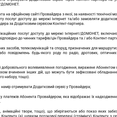
ет/ДОМОНЕТ.
та на офіційному сайті Провайдера з якої, за наявності технічної 
ту послуг доступу до мережі Інтернет
та/або замовляти додаткові
дера за Додатковим сервісом Контент-партнера.
каційних послуг доступу до мережі Інтернет/ДОМОНЕТ, включаюч
повідно до чинних тарифів/цін Провайдера та / або Контент-партне
них засобів, телекомунікацій та споруд, призначених для маршрутиз
 або повідомлень будь-якого роду по радіо, дротових, оптични
і добровільного волевиявлення погодження, виражене Абонентом в
ляхом вчинення інших дій, що можуть бути зафіксовані обладнанн
го набору, тощо).
є намір отримувати Додатковий сервіс у Провайдера;
у платежів Абонента Провайдером, яка відображає їх надходження
.
и, анімаційні твори, тощо), що зберігаються або показ яких заб
 Контенту (а) шляхом потокової передачі (стрімінгу) Контенту з 