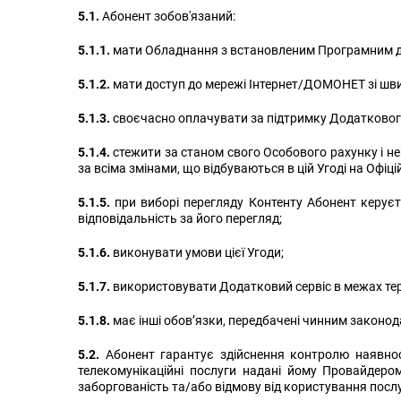
5.1.
Абонент зобов'язаний:
5.1.1.
мати Обладнання з встановленим Програмним до
5.1.2.
мати доступ до мережі Інтернет/ДОМОНЕТ зі швид
5.1.3.
своєчасно оплачувати за підтримку Додаткового 
5.1.4.
стежити за станом свого Особового рахунку і н
за всіма змінами, що відбуваються в цій Угоді на Офіц
5.1.5.
при виборі перегляду Контенту Абонент керує
відповідальність за його перегляд;
5.1.6.
виконувати умови цієї Угоди;
5.1.7.
використовувати Додатковий сервіс в межах тери
5.1.8.
має інші обов’язки, передбачені чинним законод
5.2.
Абонент гарантує здійснення контролю наявност
телекомунікаційні послуги надані йому Провайдеро
заборгованість та/або відмову від користування посл