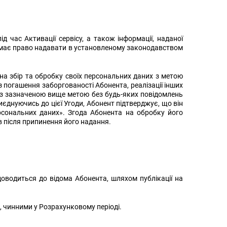
 час Активації сервісу, а також інформації, наданої
р має право надавати в установленому законодавством
 на збір та обробку своїх персональних даних з метою
 з погашення заборгованості Абонента, реалізації інших
м з зазначеною вище метою без будь-яких повідомлень
єднуючись до цієї Угоди, Абонент підтверджує, що він
рсональних даних». Згода Абонента на обробку його
в після припинення його надання.
оводиться до відома Абонента, шляхом публікації на
 чинними у Розрахунковому періоді.