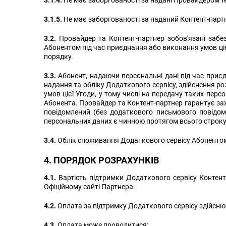
3.1.4.
Не має заборгованості за надані Провайдером те
3.1.5.
Не має заборгованості за наданий Контент-парт
3.2.
Провайдер та Контент-партнер зобов'язані забезп
Абонентом під час приєднання або виконання умов ці
порядку.
3.3.
Абонент, надаючи персональні дані під час приєд
надання та обліку Додаткового сервісу, здійснення роз
умов цієї Угоди, у тому числі на передачу таких пе
Абонента. Провайдер та Контент-партнер гарантує зах
повідомлений (без додаткового письмового повідом
персональних даних є чинною протягом всього строку 
3.4.
Облік споживання Додаткового сервісу Абонентом 
4. ПОРЯДОК РОЗРАХУНКІВ
4.1.
Вартість підтримки Додаткового сервісу Контент
Офіційному сайті Партнера.
4.2.
Оплата за підтримку Додаткового сервісу здійсню
4.3.
Оплата може проводитися: