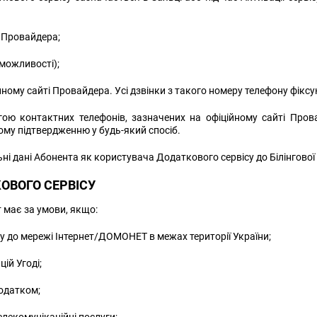
і Провайдера;
 можливості);
му сайті Провайдера. Усі дзвінки з такого номеру телефону фіксуют
ю контактних телефонів, зазначених на офіційному сайті Пров
му підтвердженню у будь-який спосіб.
і дані Абонента як користувача Додаткового сервісу до Білінгової
ОВОГО СЕРВІСУ
 має за умови, якщо:
у до мережі Інтернет/ДОМОНЕТ в межах території України;
ій Угоді;
одатком;