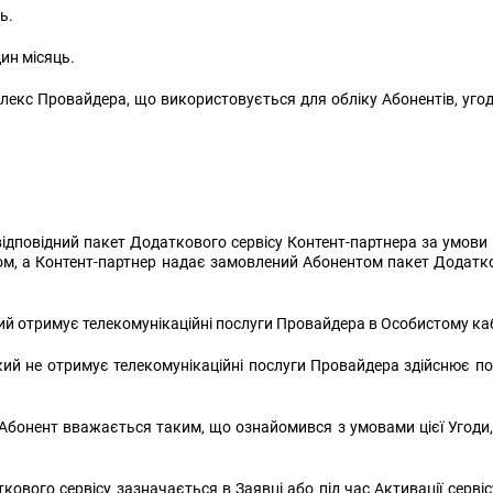
ь.
ин місяць.
екс Провайдера, що використовується для обліку Абонентів, угод 
відповідний пакет Додаткового сервісу Контент-партнера за умови
фом, а Контент-партнер надає замовлений Абонентом пакет Додатко
й отримує телекомунікаційні послуги Провайдера в Особистому каб
й не отримує телекомунікаційні послуги Провайдера здійснює по
Абонент вважається таким, що ознайомився з умовами цієї Угоди,
вого сервісу зазначається в Заявці або під час Активації сервіс