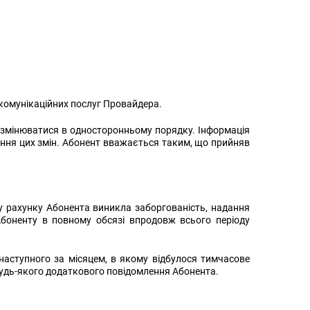
комунікаційних послуг Провайдера.
 змінюватися в односторонньому порядку. Інформація
дження цих змін. Абонент вважається таким, що прийняв
му рахунку Абонента виникла заборгованість, надання
боненту в повному обсязі впродовж всього періоду
наступного за місяцем, в якому відбулося тимчасове
будь-якого додаткового повідомлення Абонента.