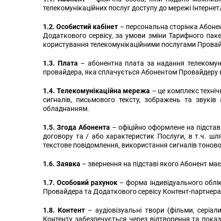
телекомунікаційних послуг доступу до мережі Інтерн
1.2. Особистий кабінет
– персональна сторінка Абонен
Додаткового сервісу,
за умови зміни Тарифного паке
користування телекомунікаційними послугами Провай
1.3. Плата
– абонентна плата за надання телекомуні
провайдера, яка сплачується Абонентом Провайдеру від
1.4. Телекомунікаційна мережа
– це комплекс техніч
сигналів, письмового тексту, зображень та звуків
обладнанням.
1.5. Згода Абонента
– офіційно оформлене на підстав
договору та / або характеристик Послуги, в т.ч. ш
текстове повідомлення, використання сигналів тоново
1.6. Заявка
– звернення на підставі якого Абонент ма
1.7. Особовий рахунок
– форма індивідуального облік
Провайдера та Додаткового сервісу Контент-партнера
1.8. Контент
– аудіовізуальні твори (фільми, серіал
Контенту забезпечується через відтворення та показ