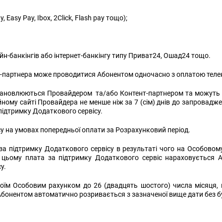
asy Pay, Ibox, 2Click, Flash pay тощо);
н-банкінгів або інтернет-банкінгу типу Приват24, Ошад24 тощо.
т-партнера може проводитися Абонентом одночасно з оплатою теле
встановлюються Провайдером та/або Контент-партнером та можуть
іційному сайті Провайдера не менше ніж за 7 (сім) днів до запрова
 підтримку Додаткового сервісу.
у на умовах попередньої оплати за Розрахунковий період.
 за підтримку Додаткового сервісу в результаті чого на Особово
 цьому плата за підтримку Додаткового сервіс нараховується А
у.
оїм Особовим рахунком до 26 (двадцять шостого) числа місяця, 
 Абонентом автоматично розривається з зазначеної вище дати без 