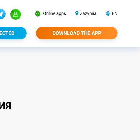
Online apps
Zazymia
EN
ECTED
DOWNLOAD THE APP
ИЯ