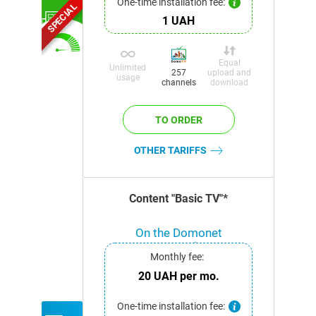
One-time installation fee:
SPECIAL
1 UAH
Equal
Unlimited
upload and
257
usage
download
channels
OTHER TARIFFS
Content "Basic TV"*
On the Domonet
network
Monthly fee:
20 UAH per mo.
One-time installation fee: