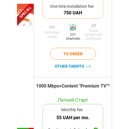
One-time installation fee:
SPECIAL
750 UAH
Equal
Unlimited
upload and
231
usage
download
channels
OTHER TARIFFS
1000 Mbps+Content "Premium TV"*
Легкий Старт
Monthly fee:
55 UAH per mo.