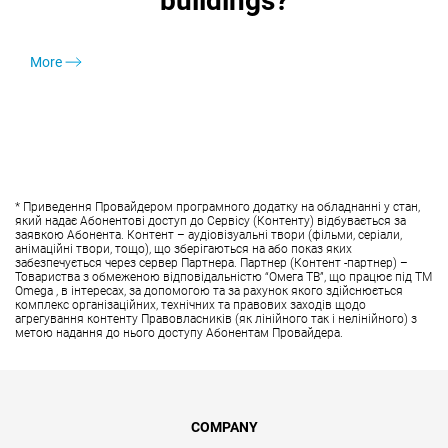
buildings?
More
* Приведення Провайдером програмного додатку на обладнанні у стан,
який надає Абонентові доступ до Сервісу (Контенту) відбувається за
заявкою Абонента. Контент – аудіовізуальні твори (фільми, серіали,
анімаційні твори, тощо), що зберігаються на або показ яких
забезпечується через сервер Партнера. Партнер (Контент -партнер) –
Товариства з обмеженою відповідальністю “Омега ТВ”, що працює під ТМ
Omega , в інтересах, за допомогою та за рахунок якого здійснюється
комплекс організаційних, технічних та правових заходів щодо
агрегування контенту Правовласників (як лінійного так і нелінійного) з
метою надання до нього доступу Абонентам Провайдера.
COMPANY