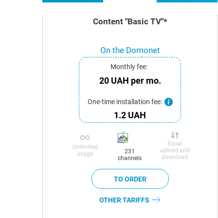
Content "Basic TV"*
On the Domonet
network
Monthly fee:
20 UAH per mo.
One-time installation fee:
1.2 UAH
Equal
Unlimited
upload and
231
usage
download
channels
OTHER TARIFFS