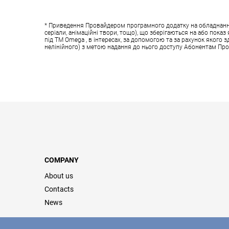
* Приведення Провайдером програмного додатку на обладнанні у
серіали, анімаційні твори, тощо), що зберігаються на або пок
під ТМ Omega , в інтересах, за допомогою та за рахунок якого 
нелінійного) з метою надання до нього доступу Абонентам Пр
COMPANY
About us
Contacts
News