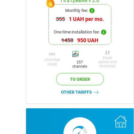
Гіга Гривня v 2.0
Monthly fee:
355
1 UAH per mo.
One-time installation fee:
1450
950 UAH
Equal
Unlimited
upload and
257
usage
download
channels
OTHER TARIFFS