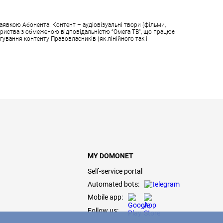
аявкою Абонента. Контент – аудіовізуальні твори (фільми,
овариства з обмеженою відповідальністю “Омега ТВ”, що працює
гування контенту Правовласників (як лінійного так і
MY DOMONET
Self-service portal
Automated bots:
Mobile app:
Follow us: