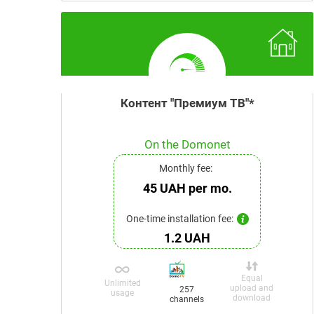
Контент "Премиум ТВ"*
On the Domonet
network
Monthly fee:
45 UAH per mo.
One-time installation fee:
1.2 UAH
Equal
Unlimited
upload and
257
usage
download
channels