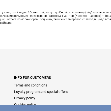
 стан, який надає Абонентові доступ до Сервісу (Контенту) відбувається за з
аз яких забезпечується через сервер Партнера. Партнер (Контент -партнер) – Т
здійснюється комплекс організаційних, технічних та правових заходів щодо агре
овайдера.
INFO FOR CUSTOMERS
Terms and conditions
Loyalty program and special offers
Privacy policy
Cookies policy