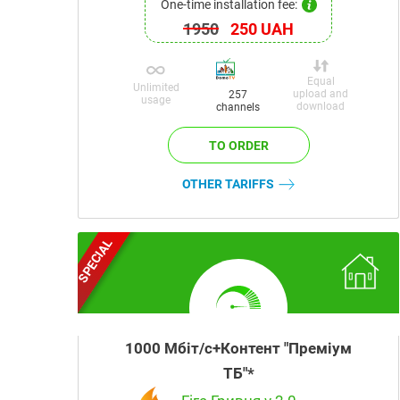
One-time installation fee:
1950
250 UAH
Equal
Unlimited
upload and
257
usage
download
channels
OTHER TARIFFS
SPECIAL
1000 Мбіт/с+Контент "Преміум
ТБ"*