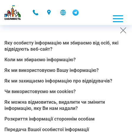
-
Яку особисту інформацію ми збираємо від осіб, які
ПОЛІТИКА КОНФІДЕНЦІЙНОСТІ
відвідують веб-сайт?
16.11.2021 12:38
Коли ми збираємо інформацію?
Як ми використовуємо Вашу інформацію?
Ця Політика конфіденційності розроблена для того, щоб краще
обслуговувати осіб, які переймаються питанням, яким чином в
Як ми захищаємо інформацію про відвідувачів?
Інтернеті використовується їх “Персональні дані" (Персональна
інформація). Персональна інформація використовується
Чи використовуємо ми cookies?
виключно в межах чинного законодавства України, зокрема в
межах Закону України “Про інформацію” та Закону України
Як можна відмовитись, видалити чи змінити
“Про захист персональних даних”.
інформацію, яку Ви нам надали?
Персональна інформація — це інформація, яку можна
Розкриття інформації стороннім особам
використовувати окремо або із залученням іншої інформації
для ідентифікації, зв’язку чи пошуку особи або для будь-якої
Передача Вашої особистої інформації
іншої ідентифікації особи в цьому контексті. Будь ласка,