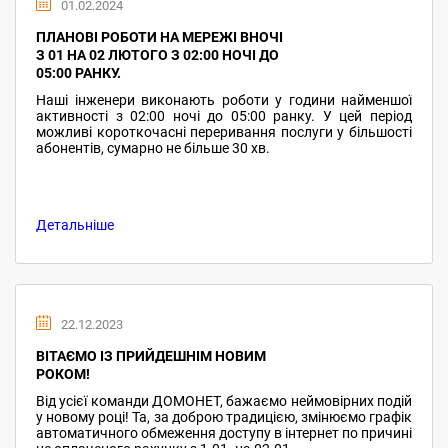
01.02.2024
ПЛАНОВІ РОБОТИ НА МЕРЕЖІ ВНОЧІ
З 01 НА 02 ЛЮТОГО З 02:00 НОЧІ ДО
05:00 РАНКУ.
Наші інженери виконають роботи у години найменшої
активності з 02:00 ночі до 05:00 ранку. У цей період
можливі короткочасні переривання послуги у більшості
абонентів, сумарно не більше 30 хв.
Детальніше
22.12.2023
ВІТАЄМО ІЗ ПРИЙДЕШНІМ НОВИМ
РОКОМ!
Від усієї команди ДОМОНЕТ, бажаємо неймовірних подій
у новому році! Та, за доброю традицією, змінюємо графік
автоматичного обмеження доступу в інтернет по причині