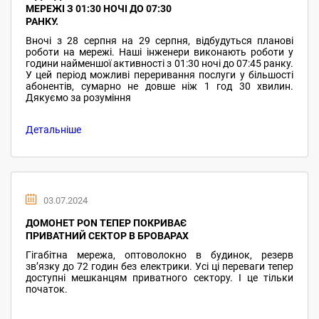
МЕРЕЖІ З 01:30 НОЧІ ДО 07:30
РАНКУ.
Вночі з 28 серпня на 29 серпня, відбудуться планові
роботи на мережі. Наші інженери виконають роботи у
години найменшої активності з 01:30 ночі до 07:45 ранку.
У цей період можливі переривання послуги у більшості
абонентів, сумарно не довше ніж 1 год 30 хвилин.
Дякуємо за розуміння
Детальніше
03.07.2024
ДОМОНЕТ PON ТЕПЕР ПОКРИВАЄ
ПРИВАТНИЙ СЕКТОР В БРОВАРАХ
Гігабітна мережа, оптоволокно в будинок, резерв
звʼязку до 72 годин без електрики. Усі ці переваги тепер
доступні мешканцям приватного сектору. І це тільки
початок.