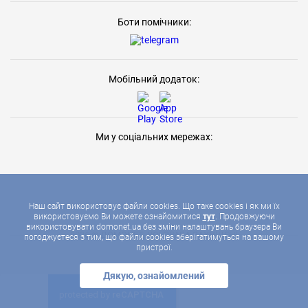
Боти помічники:
Мобільний додаток:
Ми у соціальних мережах:
Наш сайт використовує файли cookies. Що таке cookies і як ми їх
використовуємо Ви можете ознайомитися
тут
. Продовжуючи
використовувати domonet.ua без зміни налаштувань браузера Ви
2026 © ДОМОНЕТ, УСІ ПРАВА ЗАХИЩЕНІ
погоджуєтеся з тим, що файли cookies зберігатимуться на вашому
пристрої.
Дякую, ознайомлений