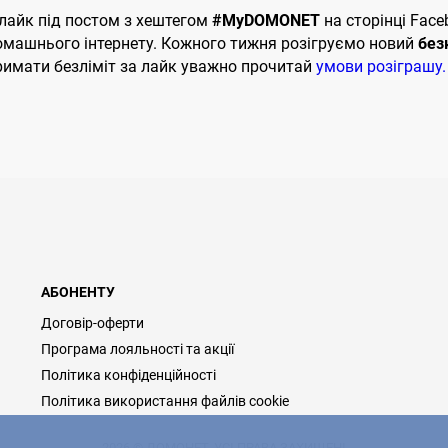
 лайк під постом з хештегом
#MyDOMONET
на сторінці Fac
омашнього інтернету. Кожного тижня розігруємо новий
без
римати безліміт за лайк уважно прочитай
умови розіграшу.
АБОНЕНТУ
Договір-оферти
Програма лояльності та акції
Політика конфіденційності
Політика використання файлів cookie
2026 © ДОМОНЕТ, УСІ ПРАВА ЗАХИЩЕНІ