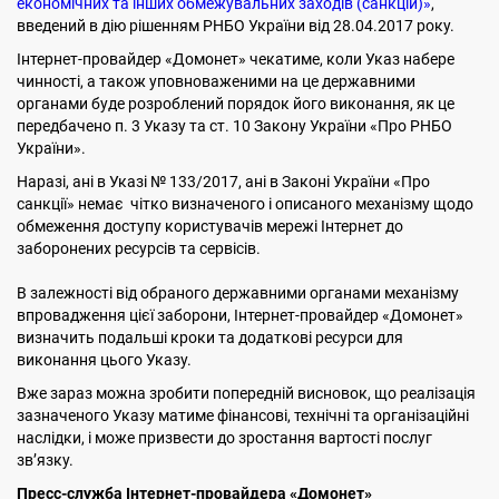
економічних та інших обмежувальних заходів (санкцій)»
,
введений в дію рішенням РНБО України від 28.04.2017 року.
Інтернет-провайдер «Домонет» чекатиме, коли Указ набере
чинності, а також уповноваженими на це державними
органами буде розроблений порядок його виконання, як це
передбачено п. 3 Указу та ст. 10 Закону України «Про РНБО
України».
Наразі, ані в Указі № 133/2017, ані в Законі України «Про
санкції» немає чітко визначеного і описаного механізму щодо
обмеження доступу користувачів мережі Інтернет до
заборонених ресурсів та сервісів.
В залежності від обраного державними органами механізму
впровадження цієї заборони, Інтернет-провайдер «Домонет»
визначить подальші кроки та додаткові ресурси для
виконання цього Указу.
Вже зараз можна зробити попередній висновок, що реалізація
зазначеного Указу матиме фінансові, технічні та організаційні
наслідки, і може призвести до зростання вартості послуг
зв’язку.
Пресс-служба Інтернет-провайдера «Домонет»