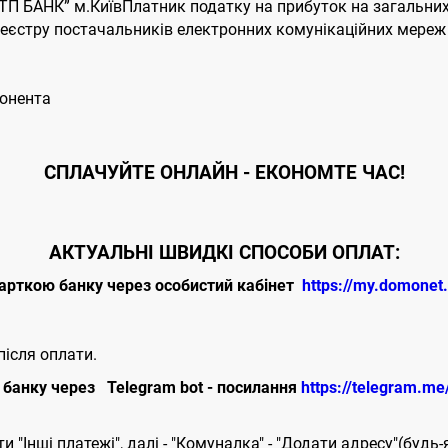
П БАНК” м.КиївПлатник податку на прибуток на загальних
єстру постачальників електронних комунікаційних мереж т
бонента
CПЛАЧУЙТЕ
ОНЛАЙН - ЕКОНОМТЕ ЧАС!
АКТУАЛЬНІ ШВИДКІ СПОСОБИ ОПЛАТ:
арткою банку через особистий кабінет
https://my.domonet
ісля оплати.
банку через Telegram bot - посилання
https://telegram.m
 "Інші платежі", далі - "Комуналка" - "Додати адресу"(будь-я