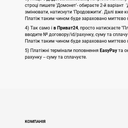
строці пишете 'Домонет'- обираєте 2-й варіант
змінювати, натиснути 'Продовжити'. Далі вже к
Платіж таким чином буде зараховано миттєво п
4) Так само і
в Приват24
, просто натискаєте "П
вводите № договору/id/рахунку, суму та сплачу
Платіж таким чином буде зараховано миттєво п
5) Платіжні термінали поповнення
EasyPay
та о
рахунку -- суму та сплачуєте.
КОМПАНІЯ