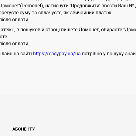
 'Домонет'(Domonet), натиснути 'Продовжити' ввести Ваш № 
орегуєте суму та сплачуєте, як звичайний платіж.
ісля оплати.
латежі", в пошуковій строці пишете Домонет, обираєте "Дом
єте.
ісля оплати.
нлайн на сайті
https://easypay.ua/ua
потрібно у пошуку знай
АБОНЕНТУ