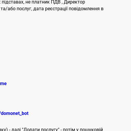
 підставах, не платник ПДВ , Директор
а/або послуг, дата реєстрації повідомлення в
.me
e/domonet_bot
ку) - далі "Додати послугу" - потім у пошуковій