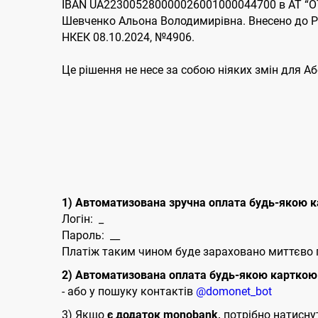
IBAN UA223005280000026001000044700 в АТ “ОТ
Шевченко Альона Володимирівна. Внесено до Ре
НКЕК 08.10.2024, №4906.
Це рішення не несе за собою ніяких змін для А
1) Автоматизована зручна оплата будь-якою к
Логін: _
Пароль: __
Платіж таким чином буде зараховано миттєво п
2) Автоматизована оплата будь-якою карткою 
- або у пошуку контактів
@domonet_bot
3) Якщо
є додаток monobank,
потрібно натиснути