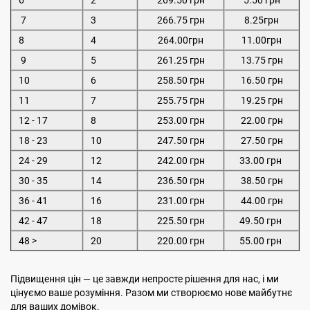
6
2
269.50 грн
5.50 грн
7
3
266.75 грн
8.25грн
8
4
264.00грн
11.00грн
9
5
261.25 грн
13.75 грн
10
6
258.50 грн
16.50 грн
11
7
255.75 грн
19.25 грн
12 - 17
8
253.00 грн
22.00 грн
18 - 23
10
247.50 грн
27.50 грн
24 - 29
12
242.00 грн
33.00 грн
30 - 35
14
236.50 грн
38.50 грн
36 - 41
16
231.00 грн
44.00 грн
42 - 47
18
225.50 грн
49.50 грн
48 >
20
220.00 грн
55.00 грн
Підвищення цін — це завжди непросте рішення для нас, і ми
цінуємо ваше розуміння. Разом ми створюємо нове майбутнє
для ваших домівок.