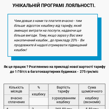
УНІКАЛЬНІЙ ПРОГРАМІ ЛОЯЛЬНОСТІ.
Чим довше з нами та платите вчасно - тим
більше відсоток кешбеку від тарифу, який
зменшує витрати на послуги, надаючи ще
більше вигоди. Тому, якщо зараз у Вас вже
накопичений кешбек , до прикладу 20% - Ви
продовжите й надалі отримувати підвищений
кешбек!
Як це працює ? Розглянемо на прикладі нової вартості тарифу
до 1 Гбіт/с в багатоквартирних будинках - 275 грн/міс
Кількість
%
Вартість
Сума
місяців
тарифу
щомісячного
кешбеку
вчасно
з урахуванням
кешбеку
сплачених
кешбеку
(економія)