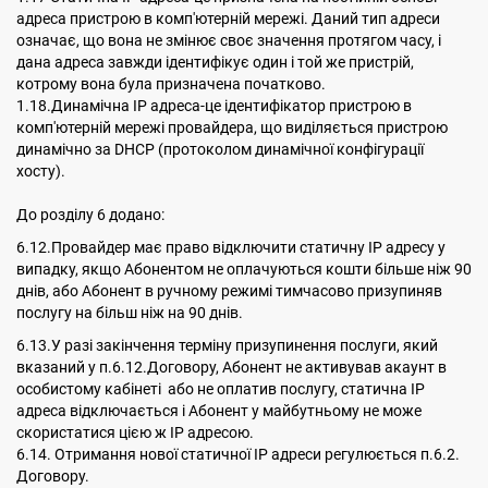
адреса пристрою в комп'ютерній мережі. Даний тип адреси
означає, що вона не змінює своє значення протягом часу, і
дана адреса завжди ідентифікує один і той же пристрій,
котрому вона була призначена початково.
1.18.Динамічна ІР адреса-це ідентифікатор пристрою в
комп'ютерній мережі провайдера, що виділяється пристрою
динамічно за DHCP (протоколом динамічної конфігурації
хосту).
До розділу 6 додано:
6.12.Провайдер має право відключити статичну IP адресу у
випадку, якщо Абонентом не оплачуються кошти більше ніж 90
днів, або Абонент в ручному режимі тимчасово призупиняв
послугу на більш ніж на 90 днів.
6.13.У разі закінчення терміну призупинення послуги, який
вказаний у п.6.12.Договору, Абонент не активував акаунт в
особистому кабінеті або не оплатив послугу, статична IP
адреса відключається і Абонент у майбутньому не може
скористатися цією ж IP адресою.
6.14. Отримання нової статичної ІР адреси регулюється п.6.2.
Договору.