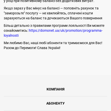
у році при позитивному балансі без додаткових витрат.
Якщо зараз у Вас мінус на балансі — поповніть рахунок та
"заморозьте" послугу — не хвилюйтесь, сплачені кошти
зарахуються на баланс та дочекаються Вашого повернення
Більш детально з правилами програми лояльності Ви можете
ознайомитись:
https://domonet.ua/uk/promotion/programma-
loyalnosti
Ми любимо Вас, наші любі абоненти та тримаємося для Вас!
Разом до Перемоги! Слава Україні!
КОМПАНІЯ
АБОНЕНТУ