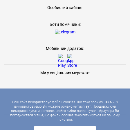
Особистий кабінет
Боти помічники:
Мобільний додаток:
Ми у соціальних мережах:
Наш сайт використовує файли cookies. Що таке cookies і як ми їх
використовуємо Ви можете ознайомитися
тут
. Продовжуючи
використовувати domonet.ua без зміни налаштувань браузера Ви
2026 © ДОМОНЕТ, УСІ ПРАВА ЗАХИЩЕНІ
погоджуєтеся з тим, що файли cookies зберігатимуться на вашому
пристрої.