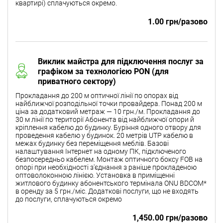
квартирі) сплачуються окремо.
1.00 грн/разово
Виклик майстра для підключення послуг за
графіком за технологією PON (для
приватного сектору)
Прокладання до 200 м оптичної лінії по опорах від
найближчої розподільної точки провайдера. Понад 200 м
ціна за додатковий метраж — 10 грн./м. Прокладання до
30 м лінії по території Абонента від найближчої опори й
кріплення кабелю до будинку. Буріння одного отвору для
проведення кабелю у будинок. 20 метрів UTP кабелю в
межах будинку без переміщення меблів. Базові
налаштування Інтернет на одному ПК, підключеного
безпосередньо кабелем. Монтаж оптичного боксу FOB на
опорі при необхідності з'єднання з раніше прокладеною
оптоволоконною лінією. Установка в приміщенні
житлового будинку абонентського термінала ONU BDCOM*
в оренду за 5 грн./міс. Додаткові послуги, що не входять
до послуги, сплачуються окремо
1,450.00 грн/разово