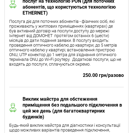
послуг на технологію PON (для поточних
абонентів, що користуються технологією
ETHERNET)
Послуга діє для поточних абонентів - фізичних осіб, які
проживають у житлових приміщеннях (квартирах) де
був активний договір на послуги доступу до мережі
Інтернет від ДОМОНЕТ протягом останніх 6 (шести)
місяців до дати подання заявки. В послугу входить:
проведення оптичного кабелю до квартири; до 5 метрів
оптичного кабелю у квартирі
;
встановлення пристрою
ONU, UTP конектор до 1 метра для з'єднання оптичного
термінала ONU до Wi-Fi роутеру.
Додаткові послуги, що не
входять до послуги, сплачуються окремо.
250.00 грн/разово
Виклик майстра для обстеження
приміщення без подальшого підключення в
цей же день (для багатоквартирних
будинків)
Будь-який виклик майстра для діагностики і консультації
щодо можливих варіантів проведення підключення,