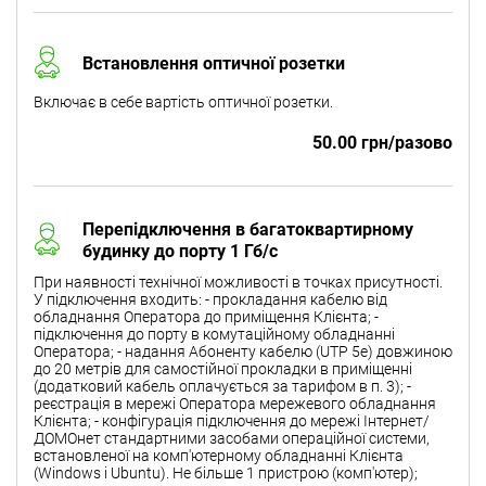
Встановлення оптичної розетки
Включає в себе вартість оптичної розетки.
50.00 грн/разово
Перепідключення в багатоквартирному
будинку до порту 1 Гб/с
При наявності технічної можливості в точках присутності.
У підключення входить: - прокладання кабелю від
обладнання Оператора до приміщення Клієнта; -
підключення до порту в комутаційному обладнанні
Оператора; - надання Абоненту кабелю (UTP 5e) довжиною
до 20 метрів для самостійної прокладки в приміщенні
(додатковий кабель оплачується за тарифом в п. 3); -
реєстрація в мережі Оператора мережевого обладнання
Клієнта; - конфігурація підключення до мережі Інтернет/
ДОМОнет стандартними засобами операційної системи,
встановленої на комп'ютерному обладнанні Клієнта
(Windows і Ubuntu). Не більше 1 пристрою (комп'ютер);