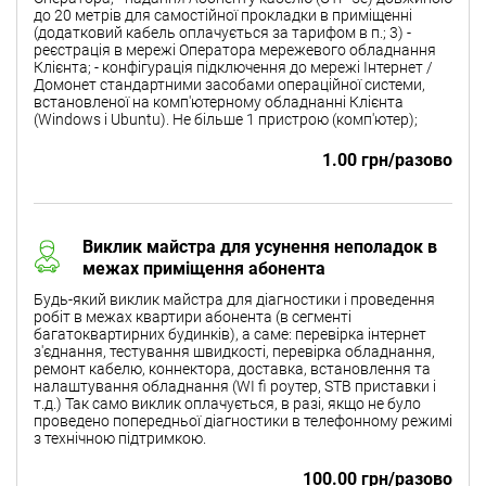
до 20 метрів для самостійної прокладки в приміщенні
(додатковий кабель оплачується за тарифом в п.; 3) -
реєстрація в мережі Оператора мережевого обладнання
Клієнта; - конфігурація підключення до мережі Інтернет /
Домонет стандартними засобами операційної системи,
встановленої на комп'ютерному обладнанні Клієнта
(Windows і Ubuntu). Не більше 1 пристрою (комп'ютер);
1.00 грн/разово
Виклик майстра для усунення неполадок в
межах приміщення абонента
Будь-який виклик майстра для діагностики і проведення
робіт в межах квартири абонента (в сегменті
багатоквартирних будинків), а саме: перевірка інтернет
з'єднання, тестування швидкості, перевірка обладнання,
ремонт кабелю, коннектора, доставка, встановлення та
налаштування обладнання (WI fi роутер, STB приставки і
т.д.) Так само виклик оплачується, в разі, якщо не було
проведено попередньої діагностики в телефонному режимі
з технічною підтримкою.
100.00 грн/разово