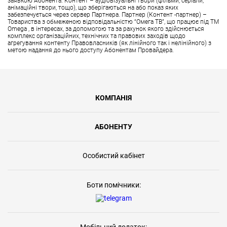
заявкою Абонента. Контент – аудіовізуальні твори (фільми, серіали,
анімаційні твори, тощо), що зберігаються на або показ яких
забезпечується через сервер Партнера. Партнер (Контент -партнер) –
Товариства з обмеженою відповідальністю “Омега ТВ”, що працює під ТМ
Omega , в інтересах, за допомогою та за рахунок якого здійснюється
комплекс організаційних, технічних та правових заходів щодо
агрегування контенту Правовласників (як лінійного так і нелінійного) з
метою надання до нього доступу Абонентам Провайдера.
КОМПАНІЯ
АБОНЕНТУ
Особистий кабінет
Боти помічники: