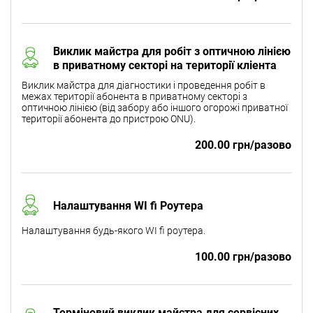
Виклик майстра для робіт з оптичною лінією
в приватному секторі на території кліента
Виклик майстра для діагностики і проведення робіт в
межах території абонента в приватному секторі з
оптичною лінією (від забору або іншого огорожі приватної
території абонента до пристрою ONU).
200.00 грн/разово
Налаштування WI fi Роутера
Налаштування будь-якого WI fi роутера.
100.00 грн/разово
Терміновий виклик майстра для сервісних