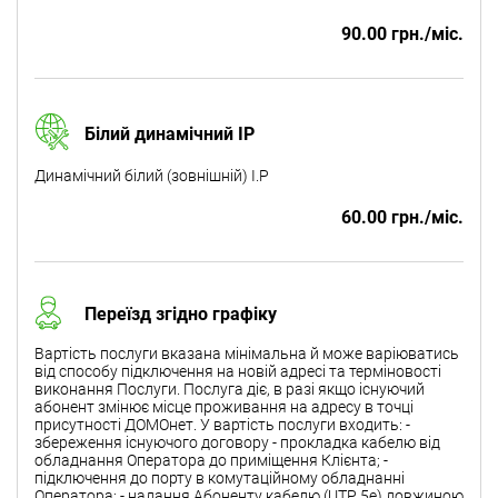
90.00 грн./міс.
Білий динамічний IP
Динамічний білий (зовнішній) I.P
60.00 грн./міс.
Переїзд згідно графіку
Вартість послуги вказана мінімальна й може варіюватись
від способу підключення на новій адресі та терміновості
виконання Послуги. Послуга діє, в разі якщо існуючий
абонент змінює місце проживання на адресу в точці
присутності ДОМОнет. У вартість послуги входить: -
збереження існуючого договору - прокладка кабелю від
обладнання Оператора до приміщення Клієнта; -
підключення до порту в комутаційному обладнанні
Оператора; - надання Абоненту кабелю (UTP 5e) довжиною