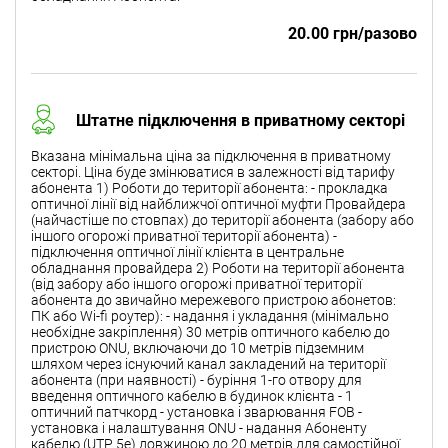
20.00 грн/разово
Штатне підключення в приватному секторі
Вказана мінімальна ціна за підключення в приватному
секторі. Ціна буде змінюватися в залежності від тарифу
абонента 1) Роботи до території абонента: - прокладка
оптичної лінії від найближчої оптичної муфти Провайдера
(найчастіше по стовпах) до території абонента (забору або
іншого огорожі приватної території абонента) -
підключення оптичної лінії клієнта в центральне
обладнання провайдера 2) Роботи на території абонента
(від забору або іншого огорожі приватної території
абонента до звичайно мережевого пристрою абонетов:
ПК або Wi-fi роутер): - надання і укладання (мінімально
необхідне закріплення) 30 метрів оптичного кабелю до
пристрою ONU, включаючи до 10 метрів підземним
шляхом через існуючий канал закладений на території
абонента (при наявності) - буріння 1-го отвору для
введення оптичного кабелю в будинок клієнта - 1
оптичний патчкорд - установка і зварювання FOB -
установка і налаштування ONU - надання Абоненту
кабелю (UTP 5e) довжиною до 20 метрів для самостійної