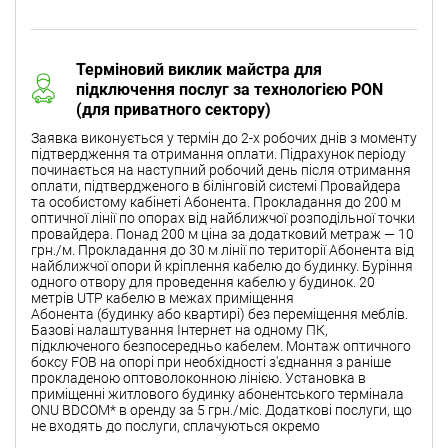
Терміновий виклик майстра для
підключення послуг за технологією PON
(для приватного сектору)
Заявка виконується у термін до 2-х робочих днів з моменту
підтвердження та отримання оплати. Підрахунок періоду
починається на наступний робочий день після отримання
оплати, підтвердженого в білінговій системі Провайдера
та особистому кабінеті Абонента. Прокладання до 200 м
оптичної лінії по опорах від найближчої розподільної точки
провайдера. Понад 200 м ціна за додатковий метраж — 10
грн./м. Прокладання до 30 м лінії по території Абонента від
найближчої опори й кріплення кабелю до будинку. Буріння
одного отвору для проведення кабелю у будинок. 20
метрів UTP кабелю в межах приміщення
Абонента (будинку або квартирі) без переміщення меблів.
Базові налаштування Інтернет на одному ПК,
підключеного безпосередньо кабелем. Монтаж оптичного
боксу FOB на опорі при необхідності з'єднання з раніше
прокладеною оптоволоконною лінією. Установка в
приміщенні житлового будинку абонентського термінала
ONU BDCOM* в оренду за 5 грн./міс. Додаткові послуги, що
не входять до послуги, сплачуються окремо