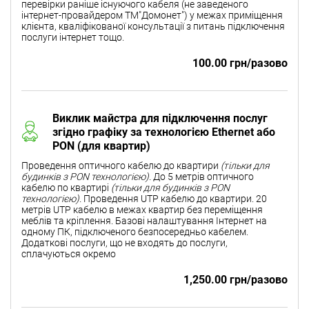
перевірки раніше існуючого кабеля (не заведеного
інтернет-провайдером ТМ"Домонет") у межах приміщення
клієнта, кваліфікованої консультації з питань підключення
послуги інтернет тощо.
100.00 грн/разово
Виклик майстра для підключення послуг
згідно графіку за технологією Ethernet або
PON (для квартир)
Проведення оптичного кабелю до квартири
(тільки для
будинків з PON технологією).
До 5 метрів оптичного
кабелю по квартирі
(тільки для будинків з PON
технологією).
Проведення UTP кабелю до квартири. 20
метрів UTP кабелю в межах квартир без переміщення
меблів та кріплення. Базові налаштування Інтернет на
одному ПК, підключеного безпосередньо кабелем.
Додаткові послуги, що не входять до послуги,
сплачуються окремо
1,250.00 грн/разово