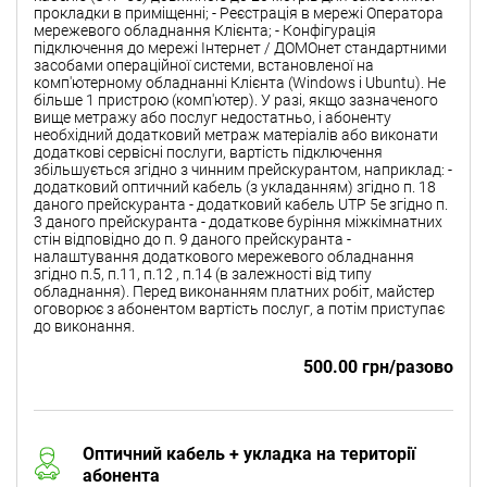
прокладки в приміщенні; - Реєстрація в мережі Оператора
мережевого обладнання Клієнта; - Конфігурація
підключення до мережі Інтернет / ДОМОнет стандартними
засобами операційної системи, встановленої на
комп'ютерному обладнанні Клієнта (Windows і Ubuntu). Не
більше 1 пристрою (комп'ютер). У разі, якщо зазначеного
вище метражу або послуг недостатньо, і абоненту
необхідний додатковий метраж матеріалів або виконати
додаткові сервісні послуги, вартість підключення
збільшується згідно з чинним прейскурантом, наприклад: -
додатковий оптичний кабель (з укладанням) згідно п. 18
даного прейскуранта - додатковий кабель UTP 5e згідно п.
3 даного прейскуранта - додаткове буріння міжкімнатних
стін відповідно до п. 9 даного прейскуранта -
налаштування додаткового мережевого обладнання
згідно п.5, п.11, п.12 , п.14 (в залежності від типу
обладнання). Перед виконанням платних робіт, майстер
оговорює з абонентом вартість послуг, а потім приступає
до виконання.
500.00 грн/разово
Оптичний кабель + укладка на території
абонента