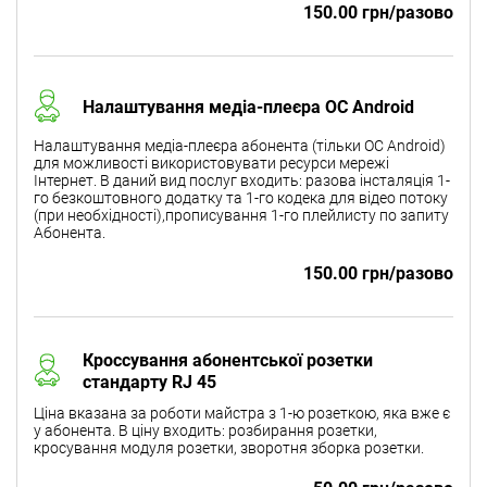
150.00 грн/разово
Налаштування медіа-плеєра ОС Android
Налаштування медіа-плеєра абонента (тільки ОС Android)
для можливості використовувати ресурси мережі
Інтернет. В даний вид послуг входить: разова інсталяція 1-
го безкоштовного додатку та 1-го кодека для відео потоку
(при необхідності),прописування 1-го плейлисту по запиту
Абонента.
150.00 грн/разово
Кроссування абонентської розетки
стандарту RJ 45
Ціна вказана за роботи майстра з 1-ю розеткою, яка вже є
у абонента. В ціну входить: розбирання розетки,
кросування модуля розетки, зворотня зборка розетки.