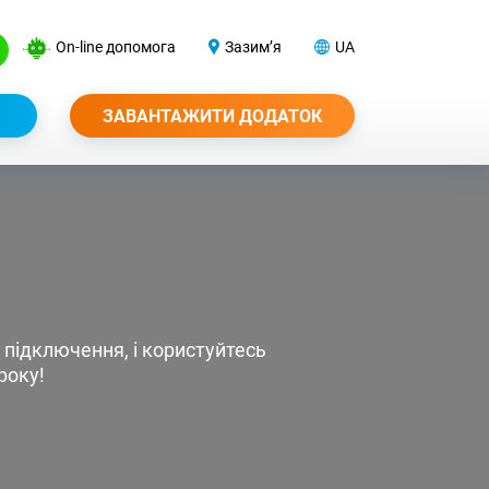
On-line допомога
Зазим’я
UA
ЗАВАНТАЖИТИ ДОДАТОК
 підключення, і користуйтесь
року!