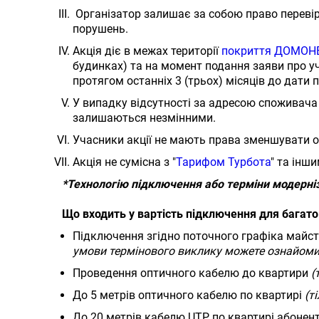
Організатор залишає за собою право перевіря
порушень.
Акція діє в межах території
покриття ДОМОН
будинках) та на момент подання заяви про у
протягом останніх 3 (трьох) місяців до дати 
У випадку відсутності за адресою споживача 
залишаються незмінними.
Учасники акції не мають права зменшувати об
Акція не сумісна з "
Тарифом Турбота
" та інш
*Технологію підключення або терміни модерні
Що входить у вартість підключення для багато
Підключення згідно поточного графіка майст
умови термінового виклику можете ознайоми
Проведення оптичного кабелю до квартири
(
До 5 метрів оптичного кабелю по квартирі
(т
До 20 метрів кабелю UTP по квартирі абонент