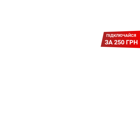
ПІДКЛЮЧАЙСЯ
ЗА 250 ГРН
Легкий Старт
Легендарне підключення за
зниженою вартістю
повертається. Без додаткових
передплат. Пропозиція
обмежена - поспішай