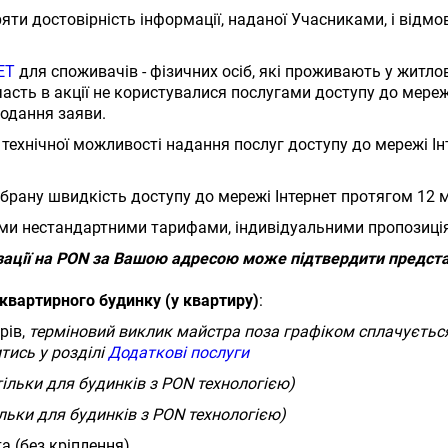
ти достовірність інформації, наданої Учасниками, і відмо
ЕТ
для споживачів - фізичних осіб, які проживають у житл
часть в акції не користувалися послугами доступу до мер
подання заяви.
технічної можливості надання послуг доступу до мережі Інт
рану швидкість доступу до мережі Інтернет протягом 12 мі
ими нестандартними тарифами, індивідуальними пропозиці
зації на PON за Вашою адресою може підтвердити предст
квартирного будинку (у квартиру)
​​​​​​:
рів,
терміновий виклик майстра поза графіком сплачуєть
тись у розділі
Додаткові послуги
тільки для будинків з PON технологією)
ільки для будинків з PON технологією)
а (без кріплення)