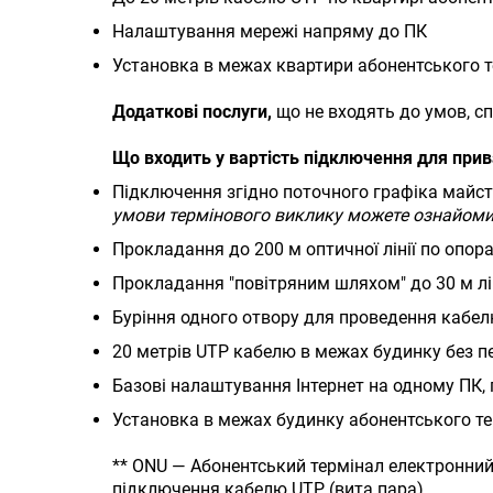
Налаштування мережі напряму до ПК
Установка в межах квартири абонентського т
Додаткові послуги,
що не входять до умов, с
Що входить у вартість підключення для прив
Підключення згідно поточного графіка майст
умови термінового виклику можете ознайоми
Прокладання до 200 м оптичної лінії по опор
Прокладання "повітряним шляхом" до 30 м лін
Буріння одного отвору для проведення кабел
20 метрів UTP кабелю в межах будинку без п
Базові налаштування Інтернет на одному ПК,
Установка в межах будинку абонентського те
** ONU — Абонентський термінал електронний 
підключення кабелю UTP (вита пара).