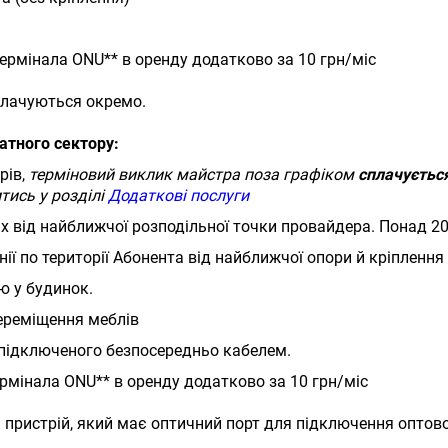
ермінала ONU** в оренду додатково за 10 грн/міс
плачуються окремо.
атного сектору:
рів,
терміновий виклик майстра поза графіком
сплачується
тись у розділі
Додаткові послуги
ах від найближчої розподільної точки провайдера. Понад 2
ії по території Абонента від найближчої опори й кріпленн
ю у будинок.
ереміщення меблів
 підключеного безпосередньо кабелем.
рмінала ONU** в оренду додатково за 10 грн/міс
пристрій, який має оптичний порт для підключення оптово