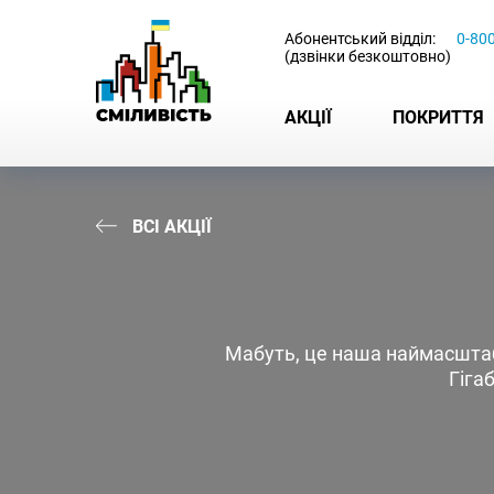
-
Абонентський відділ:
0-80
(дзвінки безкоштовно)
АКЦІЇ
ПОКРИТТЯ
ВСІ АКЦІЇ
Мабуть, це наша наймасштабн
Гіга